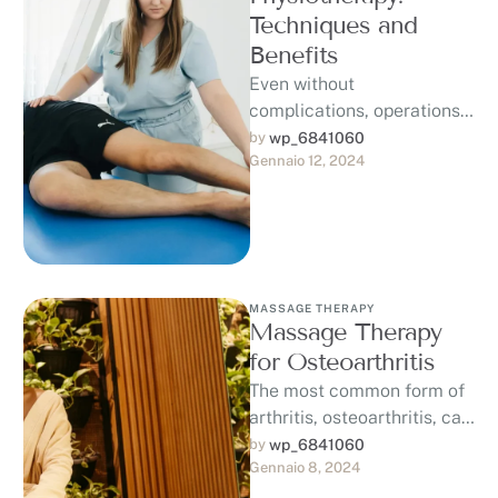
Techniques and
Benefits
Even without
complications, operations
can be trying and
by 
wp_6841060
Gennaio 12, 2024
traumatic to your body in
ways that require rest and
…
MASSAGE THERAPY
Massage Therapy
for Osteoarthritis
The most common form of
arthritis, osteoarthritis, can
be managed through
by 
wp_6841060
Gennaio 8, 2024
massage therapy.